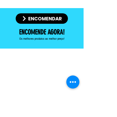
não reutilização.
Esta esferográfica de escrita azul é
um modelo clássico com detalhes
ENCOMENDAR
cromados.
Disponível em 8 cores.
ENCOMENDE AGORA!
Os melhores produtos ao melhor preço!
Preço:
250 Unidades - 0.25€ cada + IVA
500 Unidades - 0.23€ cada + IVA
1000 Unidades - 0.20€ cada + IVA
Inclui impressão a 1 cor em 1 lado
Email :
jotabrinde_07@sapo.pt
Telefone :
933 367 474
Política de Privacidade