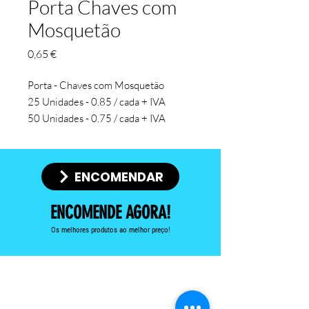
Porta Chaves com
Mosquetão
Preço
0,65 €
Porta - Chaves com Mosquetão
25 Unidades - 0.85 / cada + IVA
50 Unidades - 0.75 / cada + IVA
100 Unidades - 0.65 / cada + IVA
Inclui impressão com diâmetro de 2,5
cm e acabamento em Resina
ENCOMENDAR
ENCOMENDE AGORA!
Os melhores produtos ao melhor preço!