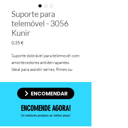
Suporte para
telemóvel - 3056
Kunir
Preço
0,35 €
Suporte dobrável para telemovél com
amortecedores antiderrapantes.
Ideal para assistir séries, filmes ou
desportos em qualquer lugar.
100 Unidades - 0.45€ cada + IVA
ENCOMENDAR
250 Unidades - 0.39€ cada + IVA
500 Unidades - 0.35€ cada + IVA
ENCOMENDE AGORA!
Os melhores produtos ao melhor preço!
Inclui uma impressão