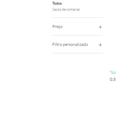
Todos
Sacos de compras
Preço
€ 0
€ 4
Filtro personalizado
Sacos de compras
Tap
Pre
0,3