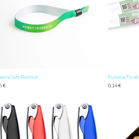
Visualização rápida
seira Soft Festlock
Pulseira Tyvek
ço
Preço
6 €
0,14 €