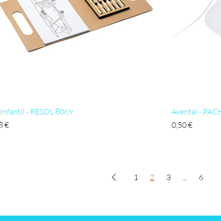
Visualização rápida
 Infantil - RESOL 8069
Avental - PA
ço
Preço
8 €
0,50 €
1
2
3
...
6