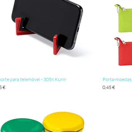
Visualização rápida
orte para telemóvel - 3056 Kunir
Porta-moedas 
ço
Preço
5 €
0,45 €