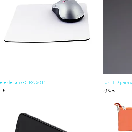
Visualização rápida
ete de rato - SIRA 3011
Luz LED para 
ço
Preço
5 €
2,00 €