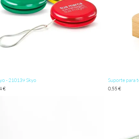
Visualização rápida
yo - 210139 Skyo
Suporte para 
ço
Preço
4 €
0,55 €