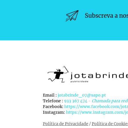
Subscreva a no
Email :
jotabrinde_07@sapo.pt
Telefone :
933 367 474 -
Chamada para red
Facebook:
https://www.facebook.com/jot
Instagram:
https://www.instagram.com/jo
Política de Privacidade
/
Política de Cookie