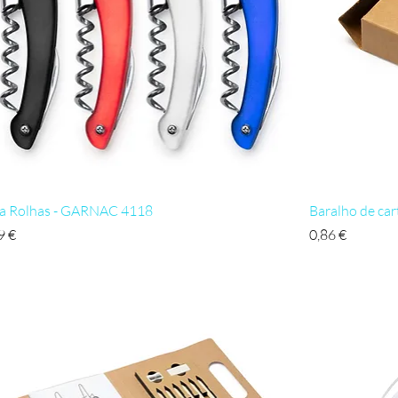
Visualização rápida
a Rolhas - GARNAC 4118
Baralho de car
ço
Preço
9 €
0,86 €