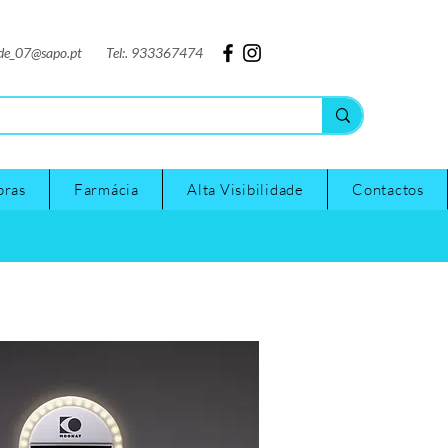
nde_07@sapo.pt
Tel:. 933367474
pras
Farmácia
Alta Visibilidade
Contactos