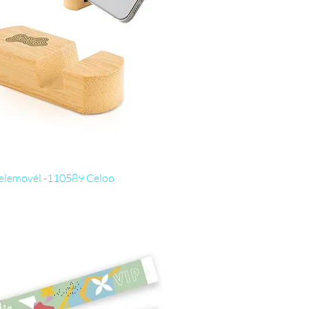
Visualização rápida
telemovél -110589 Celoo