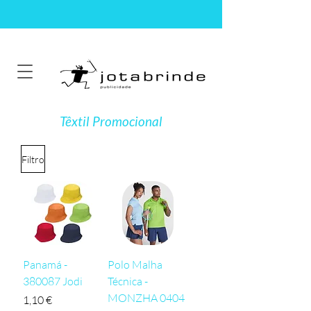
Têxtil Promocional
Filtro
Panamá -
Polo Malha
380087 Jodi
Técnica -
MONZHA 0404
Preço
1,10 €