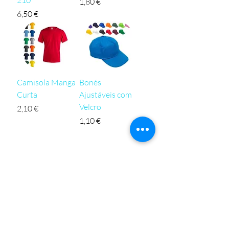
Preço
1,80 €
Preço
6,50 €
Camisola Manga
Bonés
Curta
Ajustáveis com
Velcro
Preço
2,10 €
Preço
1,10 €