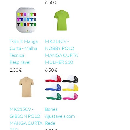
Preço
6,50 €
T-Shirt Manga
MK214CV -
Curta - Malha
NOBBY POLO
Técnica
MANGA CURTA
Respirável
MULHER 210
Preço
Preço
2,50 €
6,50 €
MK215CV -
Bonés
GIBSON POLO
Ajustáveis com
MANGA CURTA
Rede
210