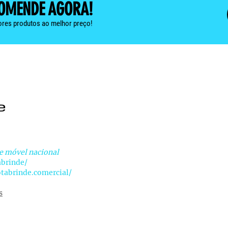
OMENDE AGORA!
Medidas 
res produtos ao melhor preço!
49 x 
e móvel nacional
abrinde/
tabrinde.comercial/
s