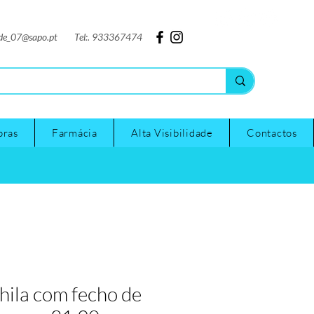
nde_07@sapo.pt
Tel:. 933367474
pras
Farmácia
Alta Visibilidade
Contactos
ila com fecho de