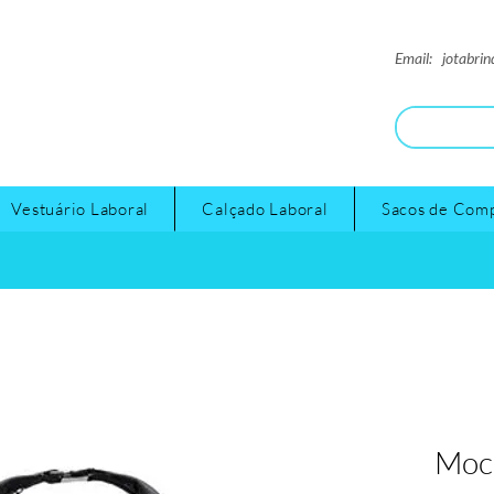
Email:
jotabri
Vestuário Laboral
Calçado Laboral
Sacos de Com
Moch