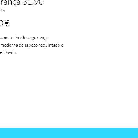
rança 31,90
396
Preço
0 €
 com fecho de segurança.
 moderna de aspeto requintado e
e Davda.
ante uma mochila antirroubo, com
perior resistente à água, uma saída
tecido macio e costas almofadadas
 secreto e fita para trolley.
nterior, um cabo para ligar o seu
nk e usá-lo enquanto está
o.
ntro da mochila, uma bolsa para o
or portátil e variados bolsos.
eça um brinde qualquer, ofereça o
, versatilidade e segurança.