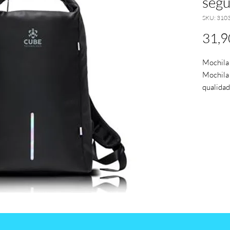
segu
SKU: 310
31,9
Mochila
Mochila
qualidad
Está per
fecho su
USB, um 
com bolso
No seu i
Power ba
guardad
Ainda de
computad
Não ofer
conforto